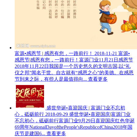
富源•感恩节 | 感恩有您，一路前行！
2018-11-21
富源•
感恩节|感恩有您，一路前行！富源门业11月21日感恩节
2018年11月22日我国是一个历史悠久的文明古国,以“礼
仪之邦”闻名于世。自古就有“感恩之心”的美德。在感恩
节到来之际，有些人是最值得向...
查看更多
盛世华诞•喜迎国庆 | 富源门业不忘初
心，砥砺前行
2018-09-29
盛世华诞•喜迎国庆|富源门业
不忘初心，砥砺前行富源门业9月29日喜迎国庆红色华诞
69周年NationalDayofthePeople'sRepublicofChina2018年国
庆节是建国6...
查看更多