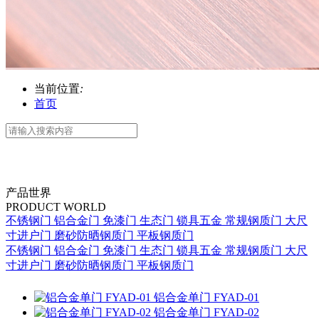
当前位置
:
首页
产品世界
PRODUCT WORLD
不锈钢门
铝合金门
免漆门
生态门
锁具五金
常规钢质门
大尺
寸进户门
磨砂防晒钢质门
平板钢质门
不锈钢门
铝合金门
免漆门
生态门
锁具五金
常规钢质门
大尺
寸进户门
磨砂防晒钢质门
平板钢质门
铝合金单门
FYAD-01
铝合金单门
FYAD-02