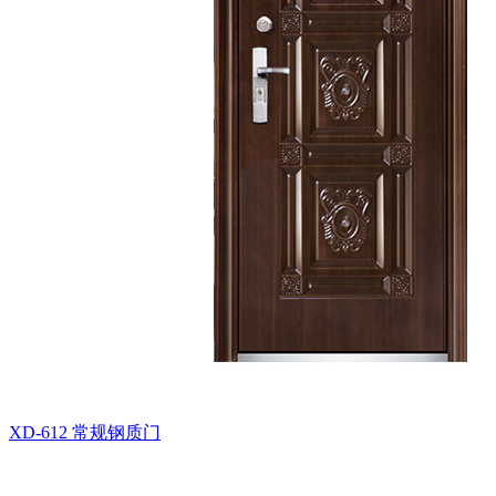
XD-612
常规钢质门