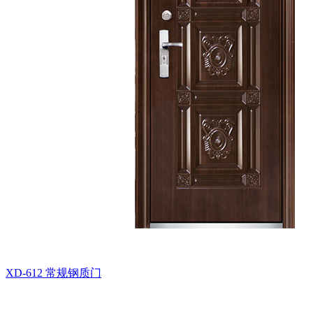
XD-612
常规钢质门