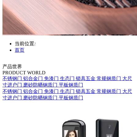
当前位置
:
首页
产品世界
PRODUCT WORLD
不锈钢门
铝合金门
免漆门
生态门
锁具五金
常规钢质门
大尺
寸进户门
磨砂防晒钢质门
平板钢质门
不锈钢门
铝合金门
免漆门
生态门
锁具五金
常规钢质门
大尺
寸进户门
磨砂防晒钢质门
平板钢质门