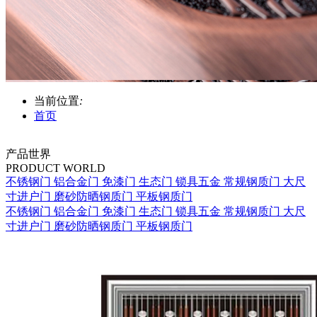
当前位置
:
首页
产品世界
PRODUCT WORLD
不锈钢门
铝合金门
免漆门
生态门
锁具五金
常规钢质门
大尺
寸进户门
磨砂防晒钢质门
平板钢质门
不锈钢门
铝合金门
免漆门
生态门
锁具五金
常规钢质门
大尺
寸进户门
磨砂防晒钢质门
平板钢质门